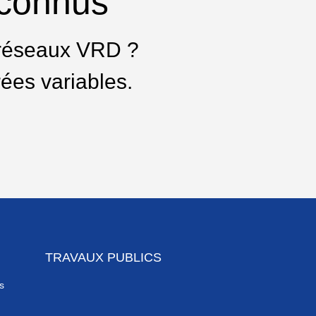
econnus
s réseaux VRD ?
ées variables.
TRAVAUX PUBLICS
s